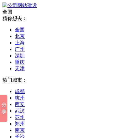
全国
猜你想去：
全国
北京
上海
广州
深圳
重庆
天津
热门城市：
成都
杭州
西安
武汉
苏州
郑州
南京
长沙