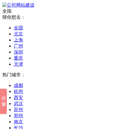
全国
猜你想去：
全国
北京
上海
广州
深圳
重庆
天津
热门城市：
成都
杭州
西安
武汉
苏州
郑州
南京
长沙