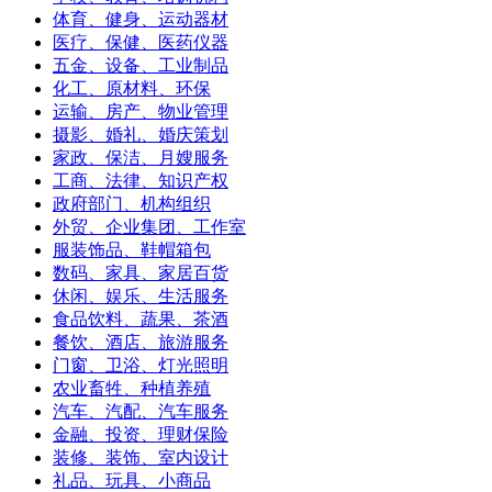
体育、健身、运动器材
医疗、保健、医药仪器
五金、设备、工业制品
化工、原材料、环保
运输、房产、物业管理
摄影、婚礼、婚庆策划
家政、保洁、月嫂服务
工商、法律、知识产权
政府部门、机构组织
外贸、企业集团、工作室
服装饰品、鞋帽箱包
数码、家具、家居百货
休闲、娱乐、生活服务
食品饮料、蔬果、茶酒
餐饮、酒店、旅游服务
门窗、卫浴、灯光照明
农业畜牲、种植养殖
汽车、汽配、汽车服务
金融、投资、理财保险
装修、装饰、室内设计
礼品、玩具、小商品