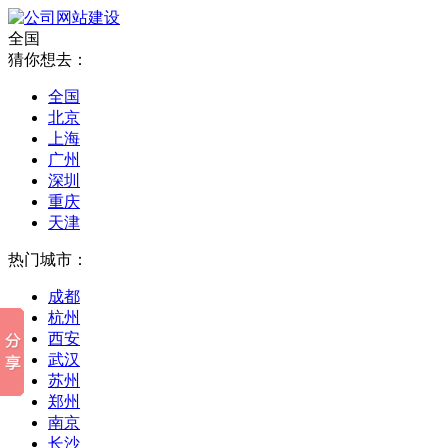
全国
猜你想去：
全国
北京
上海
广州
深圳
重庆
天津
热门城市：
成都
杭州
西安
武汉
苏州
郑州
南京
长沙